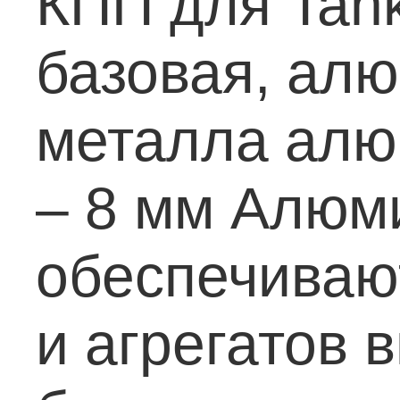
КПП для Tank 
базовая, алю
металла алю
– 8 мм
Алюми
обеспечиваю
и агрегатов 