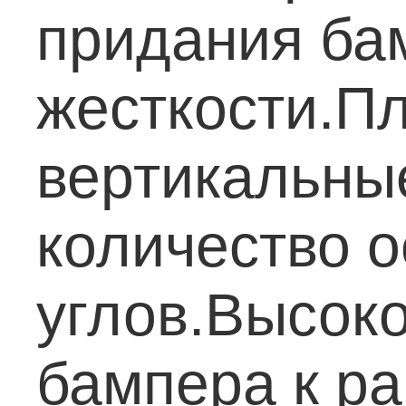
придания ба
жесткости.П
вертикальны
количество 
углов.Высок
бампера к р