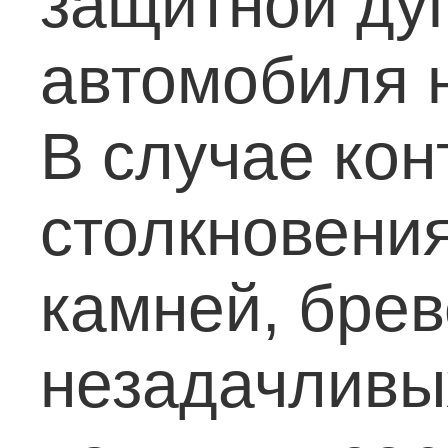
защитной ду
автомобиля н
В случае кон
столкновения
камней, брев
незадачливых