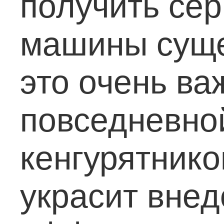
получить се
машины суще
это очень ва
повседневно
кенгурятнико
украсит вне