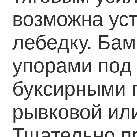
возможна ус
лебедку.
Бам
упорами под
буксирными 
рывковой или
Тщательно п