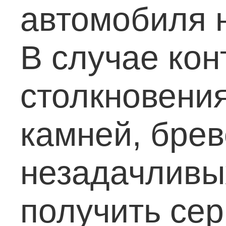
автомобиля н
В случае кон
столкновения
камней, брев
незадачливых
получить се