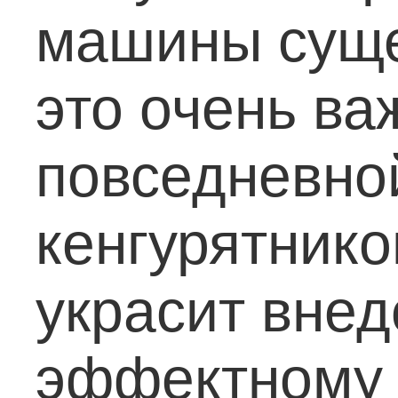
машины суще
это очень ва
повседневно
кенгурятнико
украсит вне
эффектному 