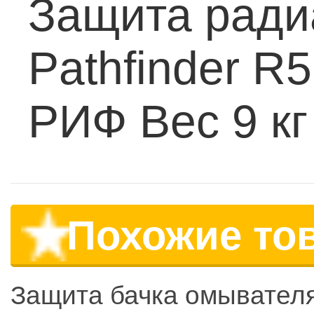
Защита радиа
Pathfinder R
РИФ
Вес 9 кг
Похожие то
Защита бачка омывател