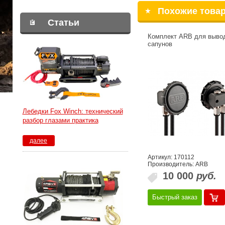
Похожие това
Статьи
Комплект ARB для выво
сапунов
Лебедки Fox Winch: технический
разбор глазами практика
далее
Артикул: 170112
Производитель: ARB
10 000
руб.
Быстрый заказ