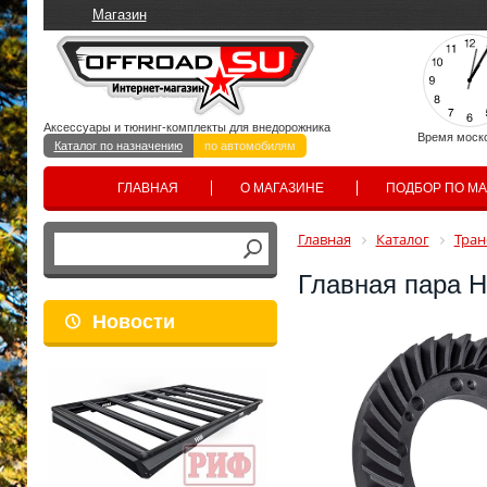
Магазин
Аксессуары и тюнинг-комплекты для внедорожника
Время моск
Каталог по назначению
по автомобилям
ГЛАВНАЯ
О МАГАЗИНЕ
ПОДБОР ПО М
Главная
Каталог
Тран
Главная пара H
Новости