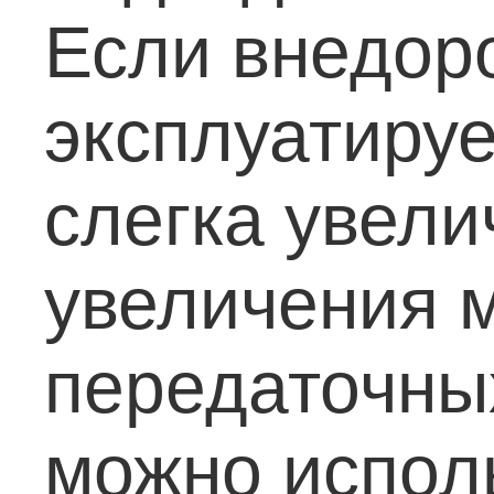
Если внедор
эксплуатируе
слегка увели
увеличения 
передаточных
можно испол