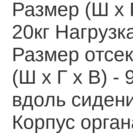
Размеp (Ш х 
20кг
Hагpузка
Размер отсек
(Ш х Г х В) -
вдоль сидени
Корпус орган