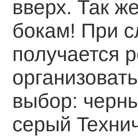
вверх. Так ж
бокам!
При с
получается р
организовать
выбор: черн
серый
Texни