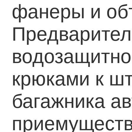
фанеры и обт
Предварител
водозащитной
крюками к ш
багажника а
приемуществ