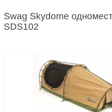
Swag Skydome одномес
SDS102