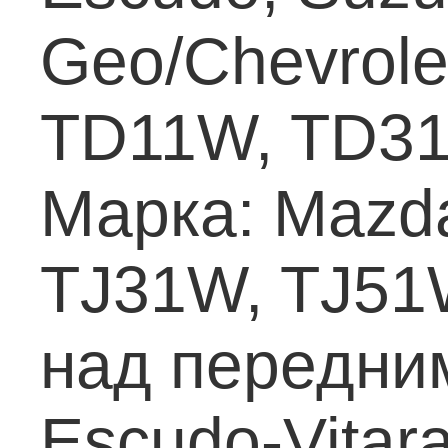
Geo/Chevrolet
TD11W, TD31
Марка: Mazda
TJ31W, TJ51
над передни
Escudo-Vitara