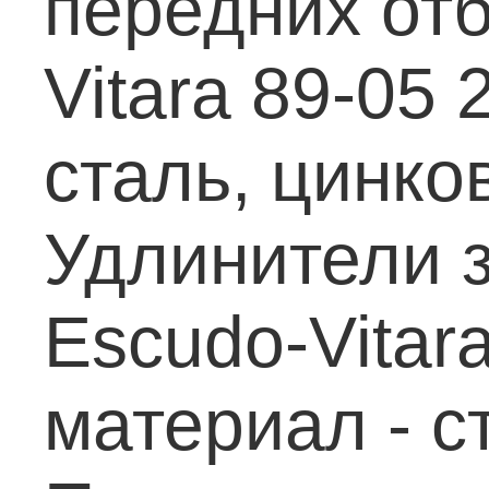
передних отб
Vitara 89-05 
сталь, цинко
Удлинители з
Escudo-Vitara
материал - с