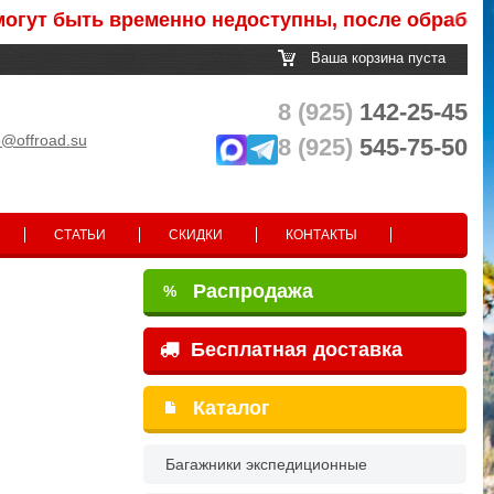
быть временно недоступны, после обработки зак
Ваша корзина пуста
8 (925)
142-25-45
o@offroad.su
8 (925)
545-75-50
СТАТЬИ
СКИДКИ
КОНТАКТЫ
Распродажа
%
Бесплатная доставка
Каталог
Багажники экспедиционные