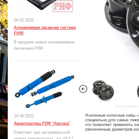
06.02.2025
Алюминиевая багажная система
РИФ!
В продаже новые алюминиевые
багажники РИФ:
Фото может 
Усиленные колесные хабы «
14.06.2022
специально для самых тяже
Амортизаторы РИФ "Арктика"
что позволяет применять ха
увеличенным диаметром кол
Работают при экстремальной
низких температурах, до -55°С!