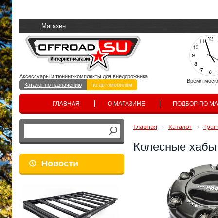
Магазин
Аксессуары и тюнинг-комплекты для внедорожника
Время моск
Каталог по назначению
по автомобилям
ГЛАВНАЯ
О МАГАЗИНЕ
ПОДБОР ПО М
Главная
Каталог
Тран
Колесные хабы 
Новости