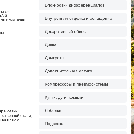
Блокировки дифференциалов
овывоз
 EMS
Внутренняя отделка и оснащение
ртные компании
Декоративный обвес
ты
Диски
Домкраты
Дополнительная оптика
Компрессоры и пневмосистемы
Кунги, дуги, крышки
Лебёдки
зработаны
ественной стали,
омобилях с
Подвеска