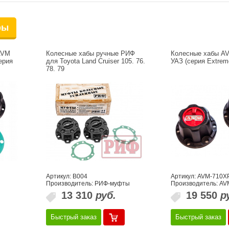
ры
AVM
Колесные хабы ручные РИФ
Колесные хабы A
серия
для Toyota Land Cruiser 105. 76.
УАЗ (серия Extrem
78. 79
Артикул: B004
Артикул: AVM-710X
Производитель: РИФ-муфты
Производитель: AV
13 310
руб.
19 550
р
Быстрый заказ
Быстрый заказ